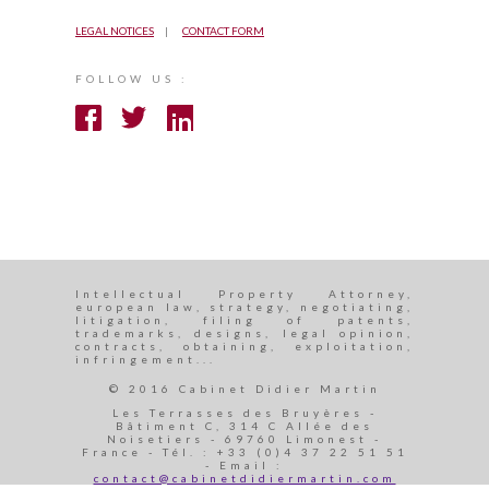
LEGAL NOTICES
CONTACT FORM
FOLLOW US :
Intellectual Property Attorney,
european law, strategy, negotiating,
litigation, filing of patents,
trademarks, designs, legal opinion,
contracts, obtaining, exploitation,
infringement...
© 2016 Cabinet Didier Martin
Les Terrasses des Bruyères -
Bâtiment C, 314 C Allée des
Noisetiers - 69760 Limonest -
France - Tél. : +33 (0)4 37 22 51 51
- Email :
contact@cabinetdidiermartin.com